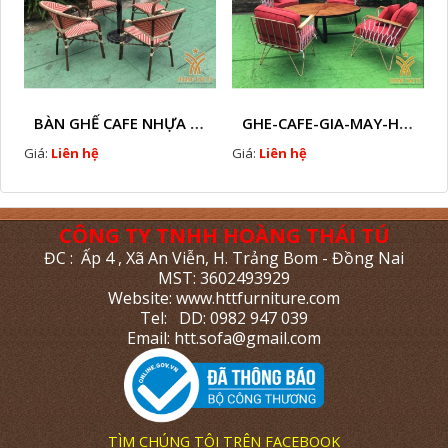
BÀN GHẾ CAFE NHỰA GIẢ MÂY HTT - L112
GHE-CAFE-GIA-MAY-HTT - L110
Giá:
Liên hệ
Giá:
Liên hệ
CÔNG TY TNHH HOÀNG THÁI TÚ
ĐC : Ấp 4 , Xã An Viễn, H. Trảng Bom - Đồng Nai
MST: 3602493929
Website: www.httfurniture.com
Tel: DD: 0982 947 039
Email: htt.sofa@gmail.com
TÌM CHÚNG TÔI TRÊN FACEBOOK