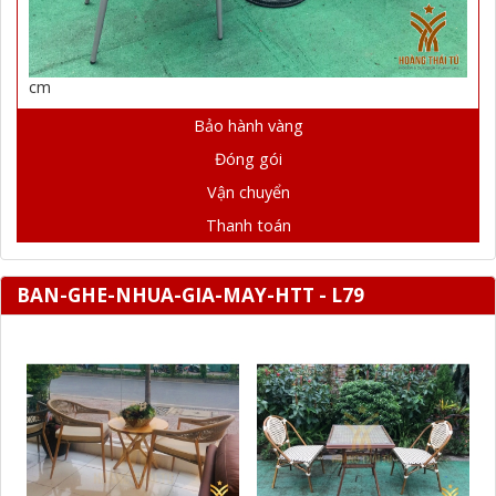
cm
Bảo hành vàng
Đóng gói
Vận chuyển
Thanh toán
BAN-GHE-NHUA-GIA-MAY-HTT - L79