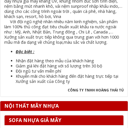
dây nhựa giả mây kháng UV, khung nhôm đúc sơn tĩnh điện,
nệm bằng mút nhanh khô, vải nệm sunproof nhập khẩu indo,…
dùng cho các công trình ngoài trời , quán cà phê, nhà hàng,
khách sạn, resort, hồ bơi, Vina
Với đội ngũ nghệ nhân nhiều năm kinh nghiệm, sản phẩm
làm 100% thủ công đạt tiêu chuẩn xuất khẩu ra nước ngoài
như : Mỹ, Anh, Nhật Bản, Trung đông , Chi Lê , Canada ,…
Xưởng sản xuất trực tiếp không qua trung gian với hơn 1000
mẫu mã đa dạng về chủng loại,màu sắc và chất lượng.
Đặc biệt :
Nhận đặt hàng theo mẫu của khách hàng
Giảm giá khi đặt hàng với số lượng trên 30 bộ
Đội ngũ tư vấn miễn phí
Khuyễn mãi cho khách hàng đến đặt hàng trực tiếp tại
Xưởng sản xuất của Công ty
CÔNG TY TNHH HOÀNG THÁI TÚ
NỘI THẤT MÂY NHỰA
SOFA NHỰA GIẢ MÂY