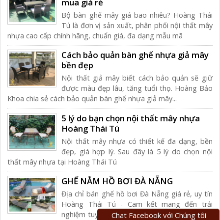
mua giá rẻ
Bộ bàn ghế mây giá bao nhiêu? Hoàng Thái
Tú là đơn vị sản xuất, phân phối nội thất mây
nhựa cao cấp chính hãng, chuẩn giá, đa dạng mẫu mã
Cách bảo quản bàn ghế nhựa giả mây
bền đẹp
Nội thất giả mây biết cách bảo quản sẽ giữ
được màu đẹp lâu, tăng tuổi thọ. Hoàng Bảo
Khoa chia sẻ cách bảo quản bàn ghế nhựa giả mây...
5 lý do bạn chọn nội thất mây nhựa
Hoàng Thái Tú
Nội thất mây nhựa có thiết kế đa dạng, bền
đẹp, giá hợp lý. Sau đây là 5 lý do chọn nội
thất mây nhựa tại Hoàng Thái Tú
GHẾ NẰM HỒ BƠI ĐÀ NẴNG
Địa chỉ bán ghế hồ bơi Đà Nẵng giá rẻ, uy tín
Hoàng Thái Tú - Cam kết mang đến trải
nghiệm tuyệt vời nhất cho khách hàng từ chất
Chat Facebook với Chúng tôi