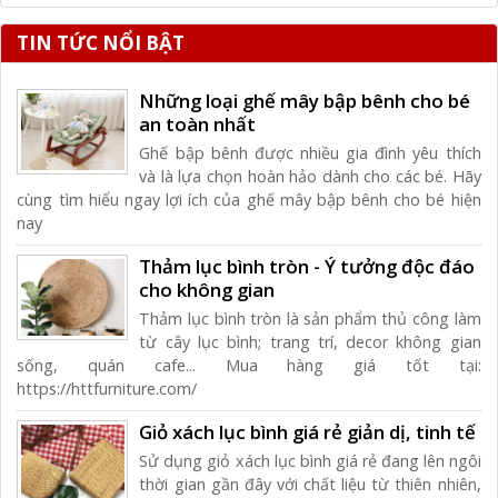
TIN TỨC NỔI BẬT
Những loại ghế mây bập bênh cho bé
an toàn nhất
Ghế bập bênh được nhiều gia đình yêu thích
và là lựa chọn hoàn hảo dành cho các bé. Hãy
cùng tìm hiểu ngay lợi ích của ghế mây bập bênh cho bé hiện
nay
Thảm lục bình tròn - Ý tưởng độc đáo
cho không gian
Thảm lục bình tròn là sản phẩm thủ công làm
từ cây lục bình; trang trí, decor không gian
sống, quán cafe... Mua hàng giá tốt tại:
https://httfurniture.com/
Giỏ xách lục bình giá rẻ giản dị, tinh tế
Sử dụng giỏ xách lục bình giá rẻ đang lên ngôi
thời gian gần đây với chất liệu từ thiên nhiên,