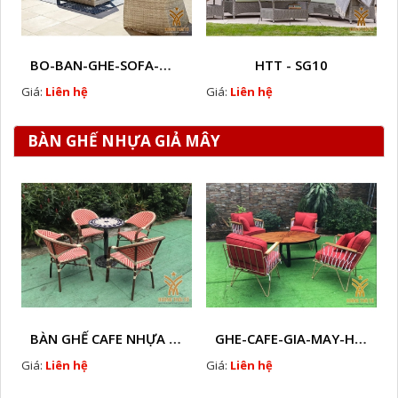
BO-BAN-GHE-SOFA-MÂY-NHUA-HTT - S43
HTT - SG10
Giá:
Liên hệ
Giá:
Liên hệ
BÀN GHẾ NHỰA GIẢ MÂY
BÀN GHẾ CAFE NHỰA GIẢ MÂY HTT - L112
GHE-CAFE-GIA-MAY-HTT - L110
Giá:
Liên hệ
Giá:
Liên hệ