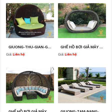
GIUONG-THU-GIAN-GIA-MAY-HTT - B58
GHẾ HỒ BƠI GIẢ MÂY HTT - B57
Giá:
Liên hệ
Giá:
Liên hệ
GHẾ HỒ BƠI GIẢ MÂY TT - B23
GIUONG-TAM-NANG-GIA-MAY-HTT - B14