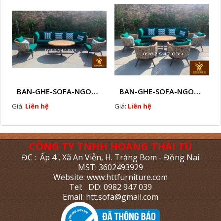
BAN-GHE-SOFA-NGOAI-TROI-GIA-MAY-KN11
BAN-GHE-SOFA-NGOAI-TROI-GIA-MAY-KN10
Giá:
Liên hệ
Giá:
Liên hệ
CÔNG TY TNHH HOÀNG THÁI TÚ
ĐC : Ấp 4 , Xã An Viễn, H. Trảng Bom - Đồng Nai
MST: 3602493929
Website: www.httfurniture.com
Tel: DD: 0982 947 039
Email: htt.sofa@gmail.com