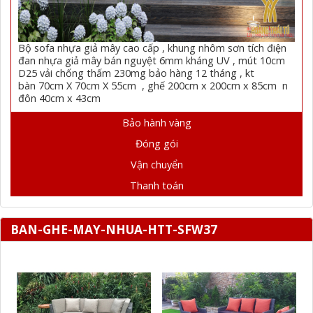
Bộ sofa nhựa giả mây cao cấp , khung nhôm sơn tích điện
đan nhựa giả mây bán nguyệt 6mm kháng UV , mút 10cm
D25 vải chống thấm 230mg bảo hàng 12 tháng , kt
bàn 70cm X 70cm X 55cm , ghế 200cm x 200cm x 85cm n
đôn 40cm x 43cm
Bảo hành vàng
Đóng gói
Vận chuyển
Thanh toán
BAN-GHE-MAY-NHUA-HTT-SFW37