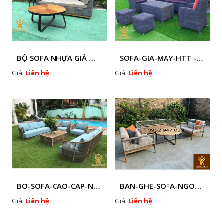
BỘ SOFA NHỰA GIẢ MÂY HTT - S86
SOFA-GIA-MAY-HTT - S61 COPY
Giá:
Liên hệ
Giá:
Liên hệ
BO-SOFA-CAO-CAP-NHUA-GIA-MAY-HTT - S88
BAN-GHE-SOFA-NGOAI-TROI-GIA-MAY-KN12
Giá:
Liên hệ
Giá:
Liên hệ