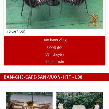
(5 cái 1 bộ)
Bảo hành vàng
Đóng gói
Vận chuyển
Thanh toán
BAN-GHE-CAFE-SAN-VUON-HTT - L98