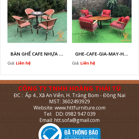
BÀN GHẾ CAFE NHỰA GIẢ MÂY HTT - L112
GHE-CAFE-GIA-MAY-HTT - L110
Giá:
Liên hệ
Giá:
Liên hệ
CÔNG TY TNHH HOÀNG THÁI TÚ
ĐC : Ấp 4 , Xã An Viễn, H. Trảng Bom - Đồng Nai
MST: 3602493929
Website: www.httfurniture.com
Tel: DD: 0982 947 039
Email: htt.sofa@gmail.com