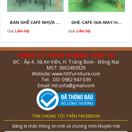
BÀN GHẾ CAFE NHỰA GIẢ MÂY HTT - L112
GHE-CAFE-GIA-MAY-HTT - L110
Giá:
Liên hệ
Giá:
Liên hệ
CÔNG TY TNHH HOÀNG THÁI TÚ
ĐC : Ấp 4 , Xã An Viễn, H. Trảng Bom - Đồng Nai
MST: 3602493929
Website: www.httfurniture.com
Tel: DD: 0982 947 039
Email: htt.sofa@gmail.com
TÌM CHÚNG TÔI TRÊN FACEBOOK
Đăng kí nhận thông tin mới và chương trình khuyến mãi