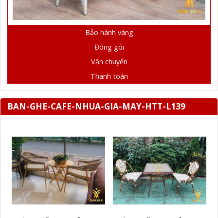
Bảo hành vàng
Đóng gói
Vận chuyển
Thanh toán
BAN-GHE-CAFE-NHUA-GIA-MAY-HTT-L139