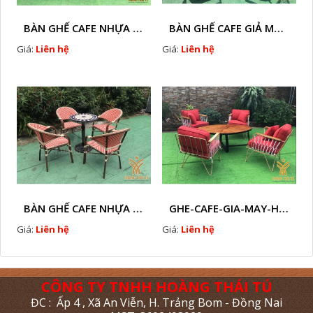
BÀN GHẾ CAFE NHỰA GIÃ MÂY HTT - L32
BÀN GHẾ CAFE GIẢ MÂY HTT - L128
Giá:
Liên hệ
Giá:
Liên hệ
BÀN GHẾ CAFE NHỰA GIẢ MÂY HTT - L112
GHE-CAFE-GIA-MAY-HTT - L110
Giá:
Liên hệ
Giá:
Liên hệ
CÔNG TY TNHH HOÀNG THÁI TÚ
ĐC : Ấp 4 , Xã An Viễn, H. Trảng Bom - Đồng Nai