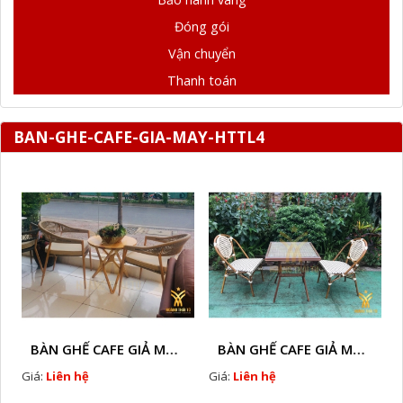
Đóng gói
Vận chuyển
Thanh toán
BAN-GHE-CAFE-GIA-MAY-HTTL4
BÀN GHẾ CAFE GIẢ MÂY HTT - L128A
BÀN GHẾ CAFE GIẢ MÂY HTT - LS132
Giá:
Liên hệ
Giá:
Liên hệ