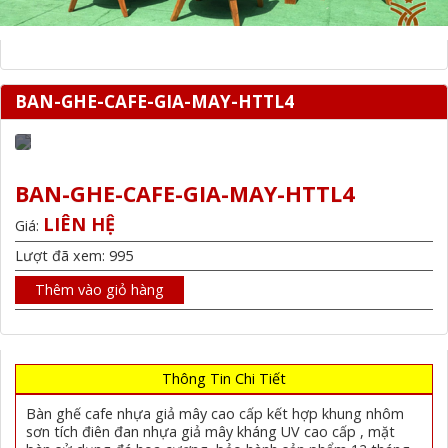
BAN-GHE-CAFE-GIA-MAY-HTTL4
BAN-GHE-CAFE-GIA-MAY-HTTL4
LIÊN HỆ
Giá:
Lượt đã xem: 995
Thêm vào giỏ hàng
Thông Tin Chi Tiết
Bàn ghế cafe nhựa giả mây cao cấp kết hợp khung nhôm
sơn tích điên đan nhựa giả mây kháng UV cao cấp , mặt