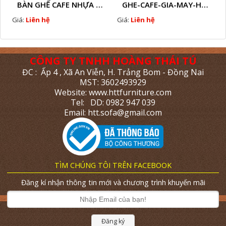
BÀN GHẾ CAFE NHỰA GIẢ MÂY HTT - L112
GHE-CAFE-GIA-MAY-HTT - L110
Giá:
Liên hệ
Giá:
Liên hệ
CÔNG TY TNHH HOÀNG THÁI TÚ
ĐC : Ấp 4 , Xã An Viễn, H. Trảng Bom - Đồng Nai
MST: 3602493929
Website: www.httfurniture.com
Tel: DD: 0982 947 039
Email: htt.sofa@gmail.com
TÌM CHÚNG TÔI TRÊN FACEBOOK
Đăng kí nhận thông tin mới và chương trình khuyến mãi
Đăng ký