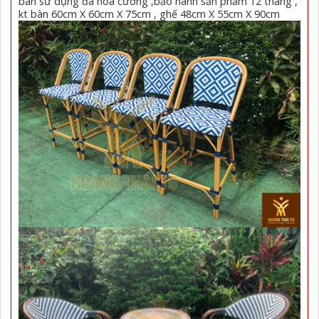
bàn sử dụng đá hoa cương ,bảo hành sản phẩm 12 tháng ,
kt bàn 60cm X 60cm X 75cm , ghế 48cm X 55cm X 90cm