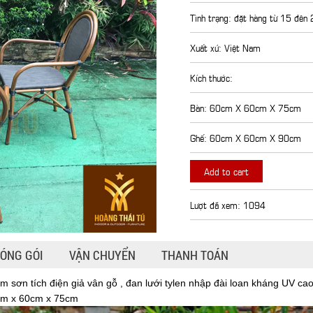
Tình trạng: đặt hàng từ 15 đên
Xuất xứ: Việt Nam
Kích thước:
Bàn: 60cm X 60cm X 75cm
Ghế: 60cm X 60cm X 90cm
Add to cart
Lượt đã xem: 1094
ÓNG GÓI
VẬN CHUYỂN
THANH TOÁN
sơn tích điện giả vân gỗ , đan lưới tylen nhập đài loan kháng UV c
0cm x 60cm x 75cm