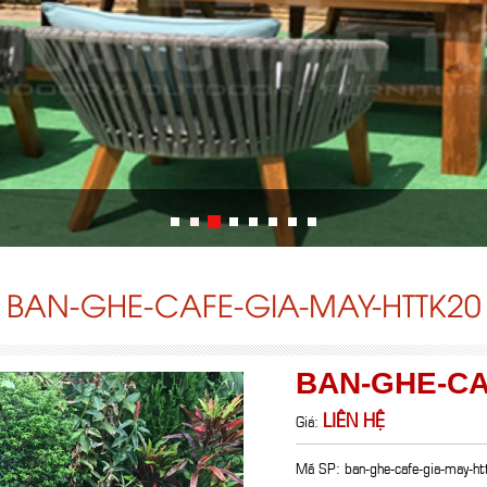
BAN-GHE-CAFE-GIA-MAY-HTTK20
BAN-GHE-CA
LIÊN HỆ
Giá:
Mã SP: ban-ghe-cafe-gia-may-h