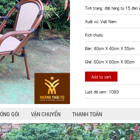
Tình trạng: đặt hàng từ 15 đên
Xuất xứ: Việt Nam
Kích thước:
Bàn: 40cm X 40cm X 55cm
Ghế: 60cm X 60cm X 90cm
Add to cart
Lượt đã xem: 1083
ÓNG GÓI
VẬN CHUYỂN
THANH TOÁN