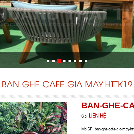
BAN-GHE-CAFE-GIA-MAY-HTTK19
BAN-GHE-CA
LIÊN HỆ
Giá:
Mã SP: ban-ghe-cafe-gia-may-h