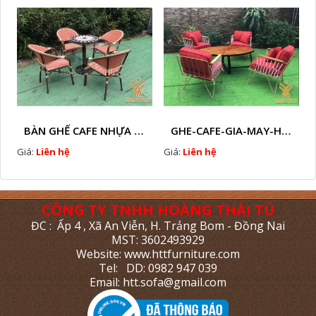
BÀN GHẾ CAFE NHỰA GIẢ MÂY HTT - L112
GHE-CAFE-GIA-MAY-HTT - L110
Giá:
Liên hệ
Giá:
Liên hệ
CÔNG TY TNHH HOÀNG THÁI TÚ
ĐC : Ấp 4 , Xã An Viễn, H. Trảng Bom - Đồng Nai
MST: 3602493929
Website: www.httfurniture.com
Tel: DD: 0982 947 039
Email: htt.sofa@gmail.com