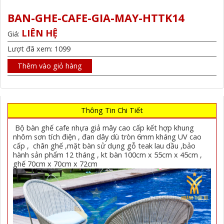
BAN-GHE-CAFE-GIA-MAY-HTTK14
LIÊN HỆ
Giá:
Lượt đã xem: 1099
Thêm vào giỏ hàng
Thông Tin Chi Tiết
Bộ bàn ghế cafe nhựa giả mây cao cấp kết hợp khung
nhôm sơn tích điện , đan dây dù tròn 6mm kháng UV cao
cấp , chân ghế ,mặt bàn sử dụng gỗ teak lau dầu ,bảo
hành sản phẩm 12 tháng , kt bàn 100cm x 55cm x 45cm ,
ghế 70cm x 70cm x 72cm