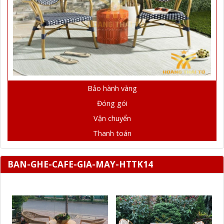
Bảo hành vàng
Đóng gói
Vận chuyển
Thanh toán
BAN-GHE-CAFE-GIA-MAY-HTTK14