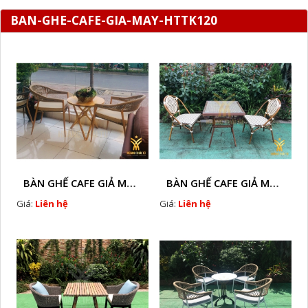
BAN-GHE-CAFE-GIA-MAY-HTTK120
BÀN GHẾ CAFE GIẢ MÂY HTT - L128A
BÀN GHẾ CAFE GIẢ MÂY HTT - LS132
Giá:
Liên hệ
Giá:
Liên hệ