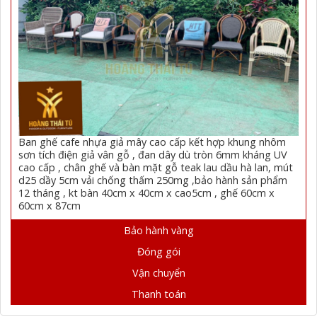
Ban ghế cafe nhựa giả mây cao cấp kết hợp khung nhôm
sơn tích điện giả vân gỗ , đan dây dù tròn 6mm kháng UV
cao cấp , chân ghế và bàn mặt gỗ teak lau dầu hà lan, mút
d25 dầy 5cm vải chống thấm 250mg ,bảo hành sản phẩm
12 tháng , kt bàn 40cm x 40cm x cao5cm , ghế 60cm x
60cm x 87cm
Bảo hành vàng
Đóng gói
Vận chuyển
Thanh toán