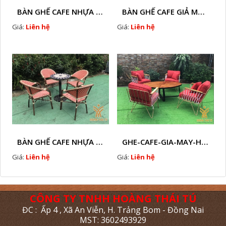
BÀN GHẾ CAFE NHỰA GIÃ MÂY HTT - L32
BÀN GHẾ CAFE GIẢ MÂY HTT - L128
Giá:
Liên hệ
Giá:
Liên hệ
BÀN GHẾ CAFE NHỰA GIẢ MÂY HTT - L112
GHE-CAFE-GIA-MAY-HTT - L110
Giá:
Liên hệ
Giá:
Liên hệ
CÔNG TY TNHH HOÀNG THÁI TÚ
ĐC : Ấp 4 , Xã An Viễn, H. Trảng Bom - Đồng Nai
MST: 3602493929