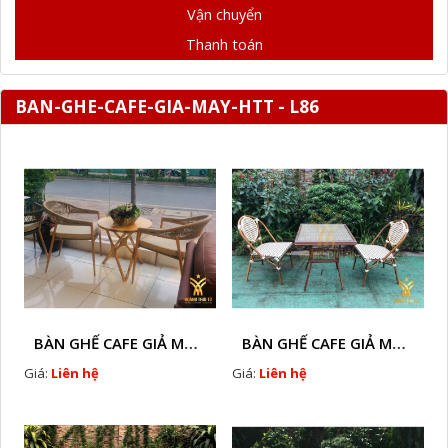
Vận chuyển
Thanh toán
BAN-GHE-CAFE-GIA-MAY-HTT - L86
BÀN GHẾ CAFE GIẢ MÂY HTT - L128A
BÀN GHẾ CAFE GIẢ MÂY HTT - LS132
Giá:
Liên hệ
Giá:
Liên hệ