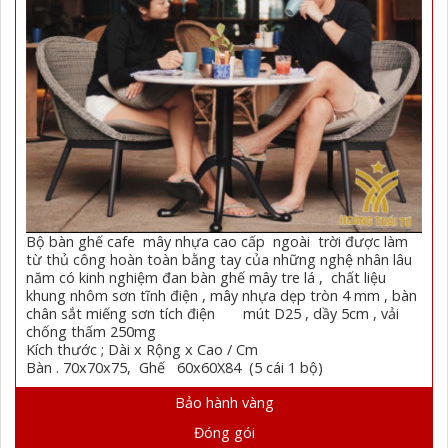
Bộ bàn ghế cafe mây nhựa cao cấp ngoài trời được làm
từ thủ công hoàn toàn bằng tay của những nghệ nhân lâu
năm có kinh nghiệm đan bàn ghế mây tre lá , chất liệu
khung nhôm sơn tĩnh điện , mây nhựa dẹp tròn 4 mm , bàn
chân sắt miếng sơn tích điện mút D25 , dầy 5cm , vải
chống thấm 250mg
Kích thước ; Dài x Rộng x Cao / Cm
Bàn . 70x70x75, Ghế 60x60X84 (5 cái 1 bộ)
Bảo hành vàng
Đóng gói