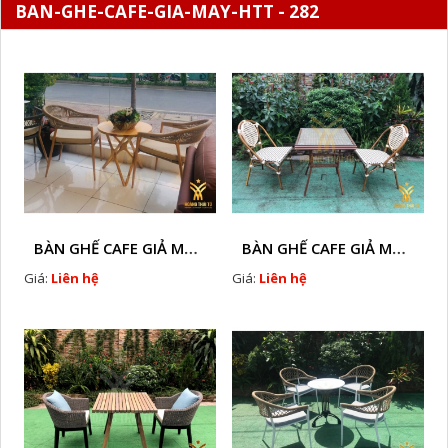
BAN-GHE-CAFE-GIA-MAY-HTT - 282
BÀN GHẾ CAFE GIẢ MÂY HTT - L128A
BÀN GHẾ CAFE GIẢ MÂY HTT - LS132
Giá:
Liên hệ
Giá:
Liên hệ