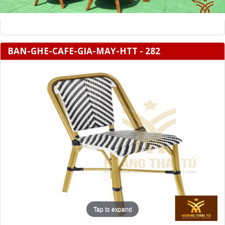
BAN-GHE-CAFE-GIA-MAY-HTT - 282
Tap to expand