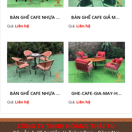
BÀN GHẾ CAFE NHỰA GIÃ MÂY HTT - L32
BÀN GHẾ CAFE GIẢ MÂY HTT - L128
Giá:
Liên hệ
Giá:
Liên hệ
BÀN GHẾ CAFE NHỰA GIẢ MÂY HTT - L112
GHE-CAFE-GIA-MAY-HTT - L110
Giá:
Liên hệ
Giá:
Liên hệ
CÔNG TY TNHH HOÀNG THÁI TÚ