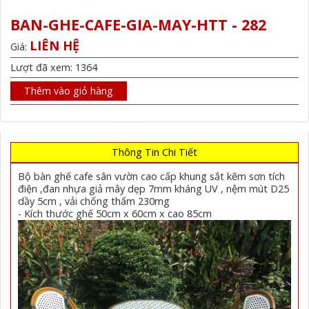
BAN-GHE-CAFE-GIA-MAY-HTT - 282
LIÊN HỆ
Giá:
Lượt đã xem: 1364
Thêm vào giỏ hàng
Thông Tin Chi Tiết
Bộ bàn ghế cafe sân vườn cao cấp khung sắt kẽm sơn tích
điện ,đan nhựa giả mây dẹp 7mm kháng UV , nệm mút D25
dầy 5cm , vải chống thấm 230mg
- Kích thước ghế 50cm x 60cm x cao 85cm