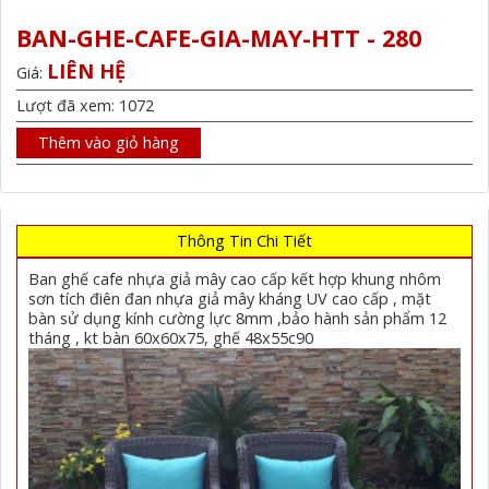
BAN-GHE-CAFE-GIA-MAY-HTT - 280
LIÊN HỆ
Giá:
Lượt đã xem: 1072
Thêm vào giỏ hàng
Thông Tin Chi Tiết
Ban ghế cafe nhựa giả mây cao cấp kết hợp khung nhôm
sơn tích điên đan nhựa giả mây kháng UV cao cấp , mặt
bàn sử dụng kính cường lực 8mm ,bảo hành sản phẩm 12
tháng , kt bàn 60x60x75, ghế 48x55c90