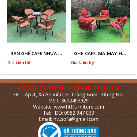
BÀN GHẾ CAFE NHỰA GIẢ MÂY HTT - L112
GHE-CAFE-GIA-MAY-HTT - L110
Giá:
Liên hệ
Giá:
Liên hệ
CÔNG TY TNHH HOÀNG THÁI TÚ
ĐC : Ấp 4 , Xã An Viễn, H. Trảng Bom - Đồng Nai
MST: 3602493929
Website: www.httfurniture.com
Tel: DD: 0982 947 039
Email: htt.sofa@gmail.com