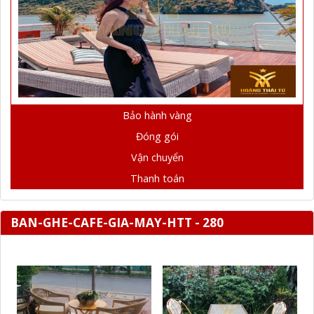
Bảo hành vàng
Đóng gói
Vận chuyển
Thanh toán
BAN-GHE-CAFE-GIA-MAY-HTT - 280