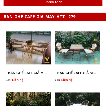
Thanh toán
BAN-GHE-CAFE-GIA-MAY-HTT - 279
BÀN GHẾ CAFE GIẢ MÂY HTT - L128A
BÀN GHẾ CAFE GIẢ MÂY HTT - LS132
Giá:
Liên hệ
Giá:
Liên hệ