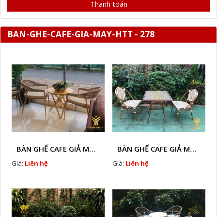
Thanh toán
BAN-GHE-CAFE-GIA-MAY-HTT - 278
BÀN GHẾ CAFE GIẢ MÂY HTT - L128A
BÀN GHẾ CAFE GIẢ MÂY HTT - LS132
Giá:
Liên hệ
Giá:
Liên hệ