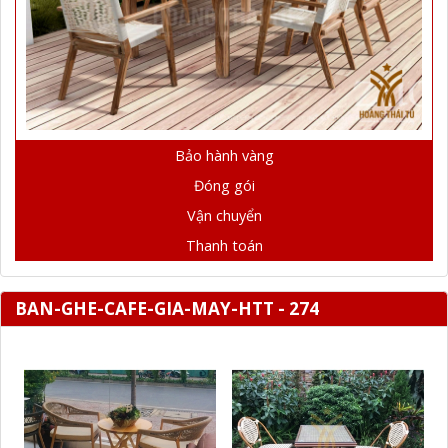
Bảo hành vàng
Đóng gói
Vận chuyển
Thanh toán
BAN-GHE-CAFE-GIA-MAY-HTT - 274