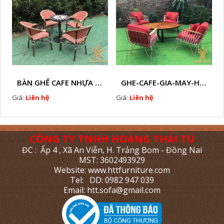
BÀN GHẾ CAFE NHỰA GIẢ MÂY HTT - L112
GHE-CAFE-GIA-MAY-HTT - L110
Giá:
Liên hệ
Giá:
Liên hệ
CÔNG TY TNHH HOÀNG THÁI TÚ
ĐC : Ấp 4 , Xã An Viễn, H. Trảng Bom - Đồng Nai
MST: 3602493929
Website: www.httfurniture.com
Tel: DD: 0982 947 039
Email: htt.sofa@gmail.com