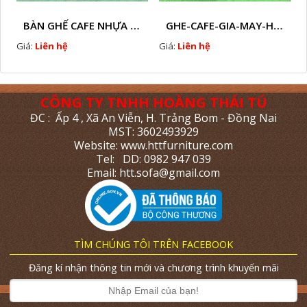
BÀN GHẾ CAFE NHỰA GIẢ MÂY HTT - L112
GHE-CAFE-GIA-MAY-HTT - L110
Giá:
Liên hệ
Giá:
Liên hệ
CÔNG TY TNHH HOÀNG THÁI TÚ
ĐC : Ấp 4 , Xã An Viễn, H. Trảng Bom - Đồng Nai
MST: 3602493929
Website: www.httfurniture.com
Tel: DD: 0982 947 039
Email: htt.sofa@gmail.com
TÌM CHÚNG TÔI TRÊN FACEBOOK
Đăng kí nhận thông tin mới và chương trình khuyến mãi