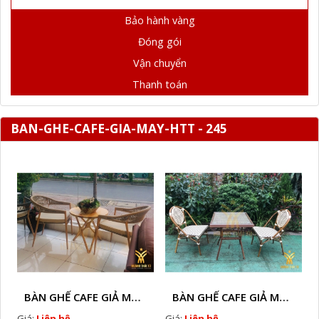
Bảo hành vàng
Đóng gói
Vận chuyển
Thanh toán
BAN-GHE-CAFE-GIA-MAY-HTT - 245
BÀN GHẾ CAFE GIẢ MÂY HTT - L128A
BÀN GHẾ CAFE GIẢ MÂY HTT - LS132
Giá:
Liên hệ
Giá:
Liên hệ