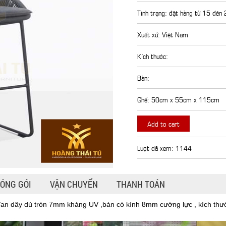
Tình trạng: đặt hàng từ 15 đên
Xuất xứ: Việt Nam
Kích thước:
Bàn:
Ghế: 50cm x 55cm x 115cm
Add to cart
Lượt đã xem: 1144
ÓNG GÓI
VẬN CHUYỂN
THANH TOÁN
 đan dây dù tròn 7mm kháng UV ,bàn có kính 8mm cường lực , kích th