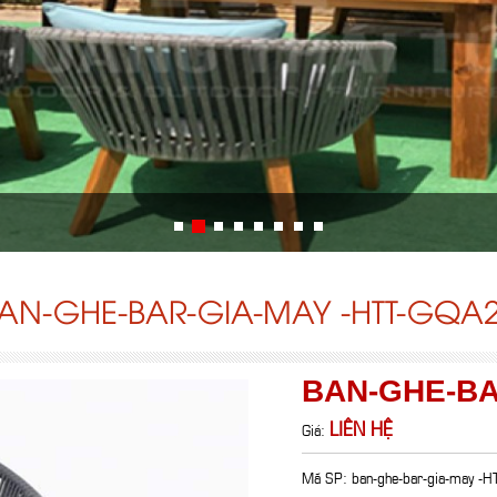
AN-GHE-BAR-GIA-MAY -HTT-GQA
BAN-GHE-BA
LIÊN HỆ
Giá:
Mã SP: ban-ghe-bar-gia-may -