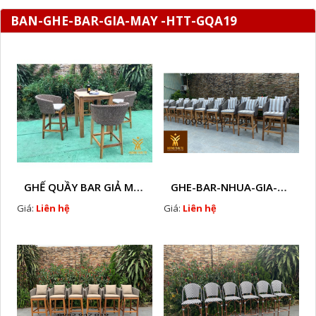
BAN-GHE-BAR-GIA-MAY -HTT-GQA19
GHẾ QUẦY BAR GIẢ MÂY HTT - GB14
GHE-BAR-NHUA-GIA-MAY-NGOAI-TROI-A2
Giá:
Liên hệ
Giá:
Liên hệ