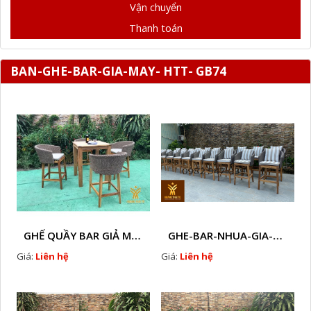
Vận chuyển
Thanh toán
BAN-GHE-BAR-GIA-MAY- HTT- GB74
GHẾ QUẦY BAR GIẢ MÂY HTT - GB14
GHE-BAR-NHUA-GIA-MAY-NGOAI-TROI-A2
Giá:
Liên hệ
Giá:
Liên hệ