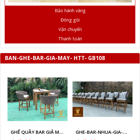
Bảo hành vàng
Đóng gói
Vận chuyển
Thanh toán
BAN-GHE-BAR-GIA-MAY- HTT- GB108
GHẾ QUẦY BAR GIẢ MÂY HTT - GB14
GHE-BAR-NHUA-GIA-MAY-NGOAI-TROI-A2