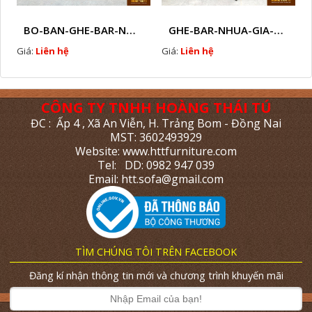
BO-BAN-GHE-BAR-NHUA-GIA-MAY-SAN-VUON-EW3
GHE-BAR-NHUA-GIA-MAY-NGOAI-TROI-N7
Giá:
Liên hệ
Giá:
Liên hệ
CÔNG TY TNHH HOÀNG THÁI TÚ
ĐC : Ấp 4 , Xã An Viễn, H. Trảng Bom - Đồng Nai
MST: 3602493929
Website: www.httfurniture.com
Tel: DD: 0982 947 039
Email: htt.sofa@gmail.com
TÌM CHÚNG TÔI TRÊN FACEBOOK
Đăng kí nhận thông tin mới và chương trình khuyến mãi