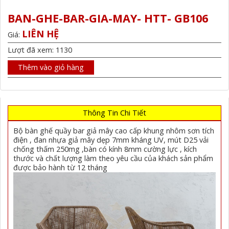
BAN-GHE-BAR-GIA-MAY- HTT- GB106
LIÊN HỆ
Giá:
Lượt đã xem: 1130
Thêm vào giỏ hàng
Thông Tin Chi Tiết
Bộ bàn ghế quầy bar giả mây cao cấp khung nhôm sơn tích
điện , đan nhựa giả mây dẹp 7mm kháng UV, mút D25 vải
chống thấm 250mg ,bàn có kính 8mm cường lực , kích
thước và chất lượng làm theo yêu cầu của khách sản phẩm
được bảo hành từ 12 tháng