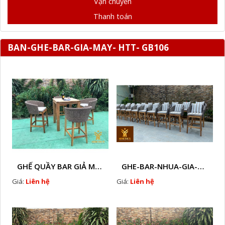
Vận chuyển
Thanh toán
BAN-GHE-BAR-GIA-MAY- HTT- GB106
GHẾ QUẦY BAR GIẢ MÂY HTT - GB14
GHE-BAR-NHUA-GIA-MAY-NGOAI-TROI-A2
Giá:
Liên hệ
Giá:
Liên hệ