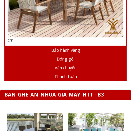
cm
Bảo hành vàng
Đóng gói
Vận chuyển
Thanh toán
BAN-GHE-AN-NHUA-GIA-MAY-HTT - B3