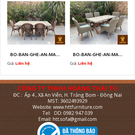
BO-BAN-GHE-AN-MAY-NHUA-C2
BO-BAN-GHE-AN-MAY-NHUA-C1
Giá:
Liên hệ
Giá:
Liên hệ
CÔNG TY TNHH HOÀNG THÁI TÚ
ĐC : Ấp 4 , Xã An Viễn, H. Trảng Bom - Đồng Nai
MST: 3602493929
Website: www.httfurniture.com
Tel: DD: 0982 947 039
Email: htt.sofa@gmail.com