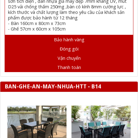
sơn tích điện , đan nhựa giả mây dẹp 7mm kháng UV, mút
D25 vải chống thấm 250mg ,bàn có kính 8mm cường lực ,
kích thước và chất lượng làm theo yêu cầu của khách sản
phẩm được bảo hành từ 12 tháng
- Bàn 160cm x 80cm x 73cm
- Ghế 57cm x 60cm x 105cm
Bảo hành vàng
Đóng gói
Vận chuyển
Thanh toán
BAN-GHE-AN-MAY-NHUA-HTT - B14