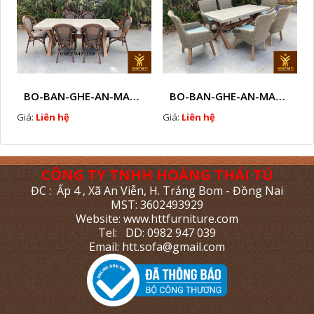
BO-BAN-GHE-AN-MAY-NHUA-C2
BO-BAN-GHE-AN-MAY-NHUA-C1
Giá:
Liên hệ
Giá:
Liên hệ
CÔNG TY TNHH HOÀNG THÁI TÚ
ĐC : Ấp 4 , Xã An Viễn, H. Trảng Bom - Đồng Nai
MST: 3602493929
Website: www.httfurniture.com
Tel: DD: 0982 947 039
Email: htt.sofa@gmail.com