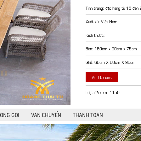
Tình trạng: đặt hàng từ 15 đên
Xuất xứ: Việt Nam
Kích thước:
Bàn: 180cm x 90cm x 75cm
Ghế: 60cm X 60cm X 90cm
Add to cart
Lượt đã xem: 1150
ÓNG GÓI
VẬN CHUYỂN
THANH TOÁN