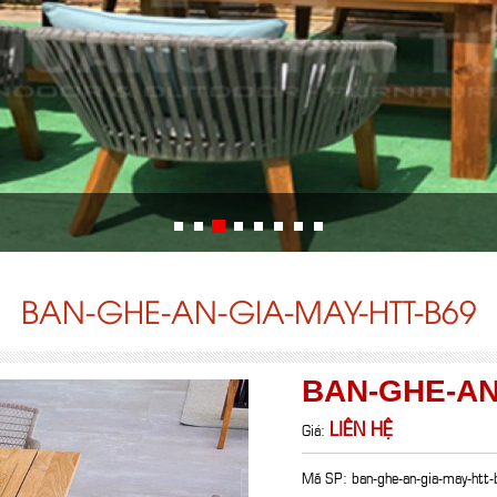
BAN-GHE-AN-GIA-MAY-HTT-B69
BAN-GHE-AN
LIÊN HỆ
Giá:
Mã SP: ban-ghe-an-gia-may-htt