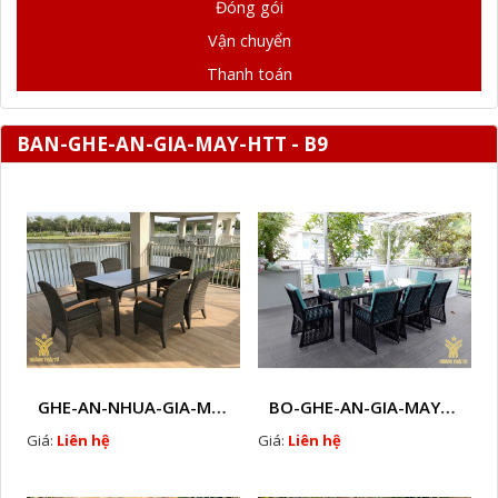
Đóng gói
Vận chuyển
Thanh toán
BAN-GHE-AN-GIA-MAY-HTT - B9
GHE-AN-NHUA-GIA-MAY-HTT - B37
BO-GHE-AN-GIA-MAY- HTT - B33
Giá:
Liên hệ
Giá:
Liên hệ