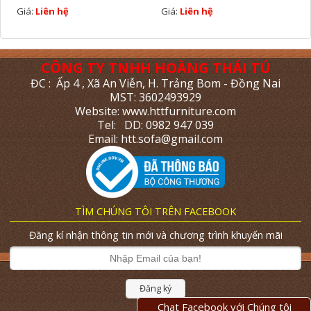
Giá:
Liên hệ
Giá:
Liên hệ
CÔNG TY TNHH HOÀNG THÁI TÚ
ĐC : Ấp 4 , Xã An Viễn, H. Trảng Bom - Đồng Nai
MST: 3602493929
Website: www.httfurniture.com
Tel: DD: 0982 947 039
Email: htt.sofa@gmail.com
TÌM CHÚNG TÔI TRÊN FACEBOOK
Đăng kí nhận thông tin mới và chương trình khuyến mãi
Đăng ký
Chat Facebook với Chúng tôi