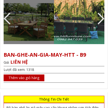
BAN-GHE-AN-GIA-MAY-HTT - B9
LIÊN HỆ
Giá:
Lượt đã xem: 1318
Thêm vào giỏ hàng
Thông Tin Chi Tiết
Bộ bàn ghế ăn giả mây cao cấp khung nhôm sơn tích điện ,