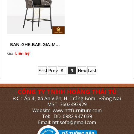
BAN-GHE-BAR-GIA-MAY -HTT-GQA22
Giá:
Liên hệ
First
Prev
8
9
Next
Last
CÔNG TY TNHH HOÀNG THÁI TÚ
ĐC : Ấp 4 , Xã An Viễn, H. Trảng Bom - Đồng Nai
MST: 3602493929
Website: www.httfurniture.com
Tel: DD: 0982 947 039
Email: htt.sofa@gmail.com