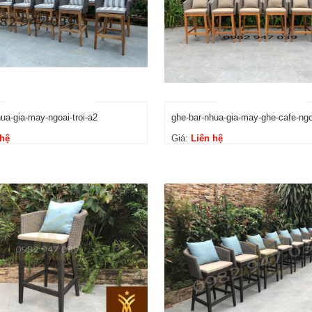
ua-gia-may-ngoai-troi-a2
ghe-bar-nhua-gia-may-ghe-cafe-ngoa
 hệ
Giá:
Liên hệ