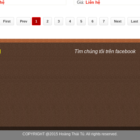
 hệ
Giá:
Liên hệ
First
Prev
1
2
3
4
5
6
7
Next
Last
Ú
Tìm chúng tôi trên facebook
COPYRIGHT @2015 Hoàng Thái Tú. All rights reserved.