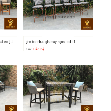
i-troi-j 1
ghe-bar-nhua-gia-may-ngoai-troi-k1
Giá:
Liên hệ