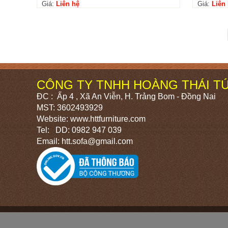
Giá:
Liên hệ
Giá:
Liên
CÔNG TY TNHH HOÀNG THÁI T
ĐC : Ấp 4 , Xã An Viễn, H. Trảng Bom - Đồng Nai
MST: 3602493929
Website: www.httfurniture.com
Tel: DD: 0982 947 039
Email: htt.sofa@gmail.com