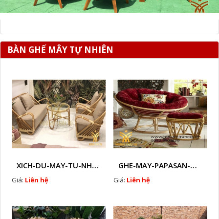
BÀN GHẾ MÂY TỰ NHIÊN
XICH-DU-MAY-TU-NHIEN-HTT - M13
GHE-MAY-PAPASAN-HTT - M15
Giá:
Liên hệ
Giá:
Liên hệ