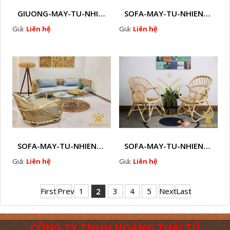
GIUONG-MAY-TU-NHIEN-HTT - M24
SOFA-MAY-TU-NHIEN-HTT - M26
Giá:
Liên hệ
Giá:
Liên hệ
SOFA-MAY-TU-NHIEN-HTT - M35
SOFA-MAY-TU-NHIEN-HTT - M36
Giá:
Liên hệ
Giá:
Liên hệ
First
Prev
1
2
3
4
5
Next
Last
CÔNG TY TNHH HOÀNG THÁI TÚ