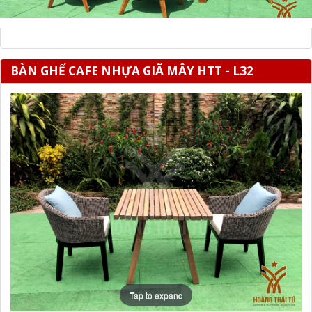
BÀN GHẾ CAFE NHỰA GIÃ MÂY HTT - L32
Tap to expand