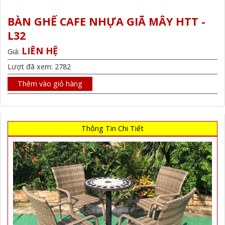
BÀN GHẾ CAFE NHỰA GIÃ MÂY HTT -
L32
LIÊN HỆ
Giá:
Lượt đã xem: 2782
Thêm vào giỏ hàng
Thông Tin Chi Tiết