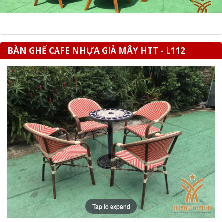
BÀN GHẾ CAFE NHỰA GIẢ MÂY HTT - L112
Tap to expand