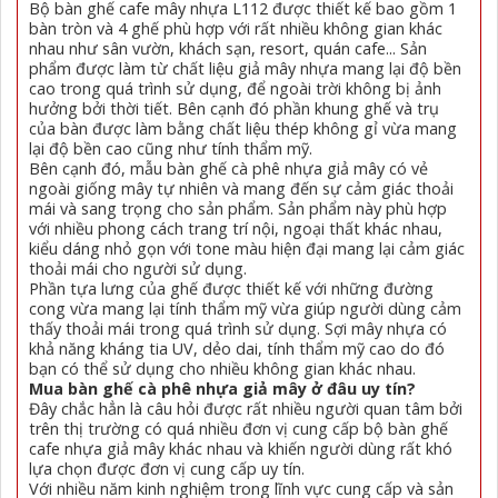
Bộ bàn ghế cafe mây nhựa L112 được thiết kế bao gồm 1
bàn tròn và 4 ghế phù hợp với rất nhiều không gian khác
nhau như sân vườn, khách sạn, resort, quán cafe... Sản
phẩm được làm từ chất liệu giả mây nhựa mang lại độ bền
cao trong quá trình sử dụng, để ngoài trời không bị ảnh
hưởng bởi thời tiết. Bên cạnh đó phần khung ghế và trụ
của bàn được làm bằng chất liệu thép không gỉ vừa mang
lại độ bền cao cũng như tính thẩm mỹ.
Bên cạnh đó, mẫu bàn ghế cà phê nhựa giả mây có vẻ
ngoài giống mây tự nhiên và mang đến sự cảm giác thoải
mái và sang trọng cho sản phẩm. Sản phẩm này phù hợp
với nhiều phong cách trang trí nội, ngoại thất khác nhau,
kiểu dáng nhỏ gọn với tone màu hiện đại mang lại cảm giác
thoải mái cho người sử dụng.
Phần tựa lưng của ghế được thiết kế với những đường
cong vừa mang lại tính thẩm mỹ vừa giúp người dùng cảm
thấy thoải mái trong quá trình sử dụng. Sợi mây nhựa có
khả năng kháng tia UV, dẻo dai, tính thẩm mỹ cao do đó
bạn có thể sử dụng cho nhiều không gian khác nhau.
Mua bàn ghế cà phê nhựa giả mây ở đâu uy tín?
Đây chắc hẳn là câu hỏi được rất nhiều người quan tâm bởi
trên thị trường có quá nhiều đơn vị cung cấp bộ bàn ghế
cafe nhựa giả mây khác nhau và khiến người dùng rất khó
lựa chọn được đơn vị cung cấp uy tín.
Với nhiều năm kinh nghiệm trong lĩnh vực cung cấp và sản