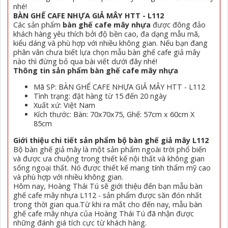
nhé!
BÀN GHẾ CAFE NHỰA GIẢ MÂY HTT - L112
Các sản phẩm
bàn ghế cafe mây nhựa
được đông đảo
khách hàng yêu thích bởi độ bền cao, đa dạng mẫu mã,
kiểu dáng và phù hợp với nhiều không gian. Nếu bạn đang
phân vân chưa biết lựa chọn mẫu bàn ghế cafe giả mây
nào thì đừng bỏ qua bài viết dưới đây nhé!
Thông tin sản phẩm bàn ghế cafe mây nhựa
Mã SP: BÀN GHẾ CAFE NHỰA GIẢ MÂY HTT - L112
Tình trạng: đặt hàng từ 15 đến 20 ngày
Xuất xứ: Việt Nam
Kích thước: Bàn: 70x70x75, Ghế: 57cm x 60cm X
85cm
Giới thiệu chi tiết sản phẩm bộ bàn ghế giả mây L112
Bộ bàn ghế giả mây là một sản phẩm ngoài trời phổ biến
và được ưa chuộng trong thiết kế nội thất và không gian
sống ngoại thất. Nó được thiết kế mang tính thẩm mỹ cao
và phù hợp với nhiều không gian.
Hôm nay, Hoàng Thái Tú sẽ giới thiệu đến bạn mẫu bàn
ghế cafe mây nhựa L112 - sản phẩm được săn đón nhất
trong thời gian qua.Từ khi ra mắt cho đến nay, mẫu bàn
ghế cafe mây nhựa của Hoàng Thái Tú đã nhận được
những đánh giá tích cực từ khách hàng.