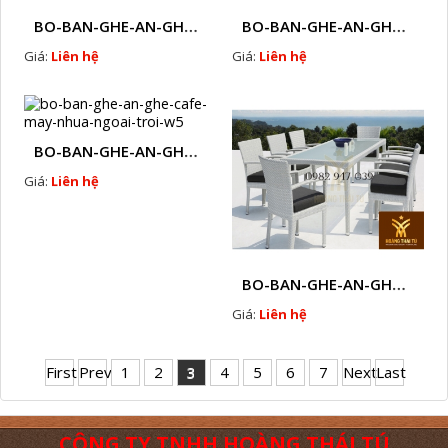
BO-BAN-GHE-AN-GHE-CAFE-MAY-NHUA-NGOAI-TROI-W3
BO-BAN-GHE-AN-GHE-CAFE-MAY-NHUA-NGOAI-TROI-W4
Giá:
Liên hệ
Giá:
Liên hệ
BO-BAN-GHE-AN-GHE-CAFE-MAY-NHUA-NGOAI-TROI-W5
Giá:
Liên hệ
BO-BAN-GHE-AN-GHE-CAFE-MAY-NHUA-NGOAI-TROI-W6
Giá:
Liên hệ
First
Prev
1
2
3
4
5
6
7
Next
Last
CÔNG TY TNHH HOÀNG THÁI TÚ