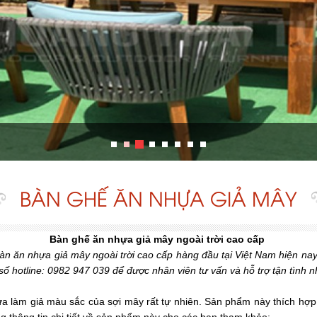
BÀN GHẾ ĂN NHỰA GIẢ MÂY
Bàn ghế ăn nhựa giả mây ngoài trời cao cấp
bàn ăn nhựa giả mây ngoài trời cao cấp hàng đầu tại Việt Nam hiện n
ố hotline:
0982 947 039
để được nhân viên tư vấn và hỗ trợ tận tình n
ựa làm giả màu sắc của sợi mây rất tự nhiên. Sản phẩm này thích hợp
ng thông tin chi tiết về sản phẩm này cho các bạn tham khảo: