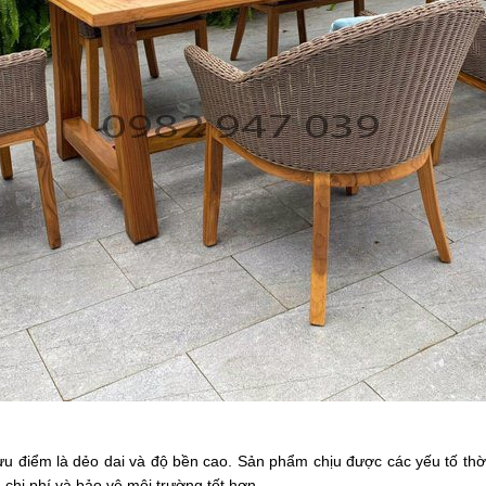
 điểm là dẻo dai và độ bền cao. Sản phẩm chịu được các yếu tố thời
chi phí và bảo vệ môi trường tốt hơn.